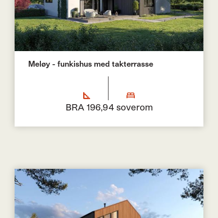
Meløy - funkishus med takterrasse
BRA 196,9
4 soverom