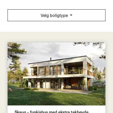
Velg boligtype
Skaug - funkishus med ekstra takhøyde