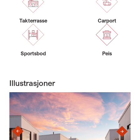
Takterrasse
Carport
Sportsbod
Peis
Illustrasjoner
›
‹